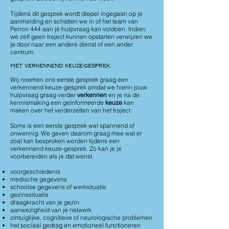
Tijdens dit gesprek wordt dieper ingegaan op je
aanmelding en schatten we in of het team van
Perron 444 aan je hulpvraag kan voldoen. Indien
we zelf geen traject kunnen opstarten verwijzen we
je door naar een andere dienst of een ander
centrum.
Het verkennend keuze-gesprek:
Wij noemen ons eerste gesprek graag een
verkennend keuze-gesprek omdat we hierin jouw
hulpvraag graag verder
verkennen
en je na de
kennismaking een geïnformeerde
keuze
kan
maken over het verderzetten van het traject.
Soms is een eerste gesprek wel spannend of
onwennig. We geven daarom graag mee wat er
zoal kan besproken worden tijdens een
verkennend keuze-gesprek. Zo kan je je
voorbereiden als je dat wenst.
voorgeschiedenis
medische gegevens
schoolse gegevens of werksituatie
gezinssituatie
draagkracht van je gezin
aanwezigheid van je netwerk
zintuiglijke, cognitieve of neurologische problemen
het sociaal gedrag en emotioneel functioneren