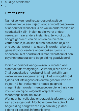
huidige problemen
...
Het traject
:
Na het verkennend keuze-gesprek stelt de
medewerker je een traject voor, er wordt besproken
of onderzoek wenselijk is en welke onderzoeken er
noodzakelijk zijn. Indien nodig wordt er door­
verwezen naar andere instanties. Je wordt op de
hoogte gebracht van de kosten die hieraan
verbonden zijn. Je kan hierna beslissen of je op
ons voorstel wenst in te gaan. Er worden afspraken
gemaakt voor verdere onderzoeken. Soms is
onderzoek niet noodzakelijk maar wordt enkel een
psychotherapeutische begeleiding geadviseerd.
Indien onderzoek aangewezen is, worden alle
afspraakdata vastgelegd. Gewoonlijk zijn een 5 à
7-tal consultaties noodzakelijk, afhankelijk van
welke testen aangewezen zijn. Het is mogelijk dat
tijdens het intakegesprek (eerste gesprek van het
traject, ná het verkennend keuze-gesprek)
vragenlijsten worden meegegeven die je thuis kan
invullen en bij de volgende afspraak terug
meebrengt, of online invult.
Wanneer het volledige onderzoek is afgerond, volgt
een adviesgesprek. Mocht verdere therapie of
begeleiding aangewezen zijn dan krijg je daar
tijdens dit gesprek informatie over.