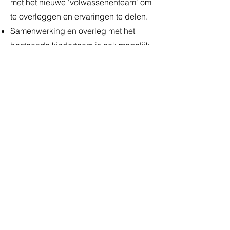
met het nieuwe 'volwassenenteam' om
te overleggen en ervaringen te delen.
Samenwerking en overleg met het
bestaande kinderteam is ook mogelijk,
zodat er een brede expertise kan
worden benut.
Interesse?
Stuur je cv en motivatiebrief
naar
katrien@perron444.be
.
We kijken ernaar uit om van je te horen!
Zet vandaag de eerste stap,
meld je aan bij Perron 444